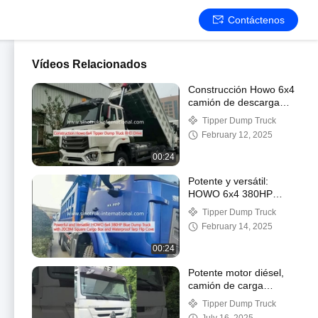
Contáctenos
Vídeos Relacionados
Construcción Howo 6x4
camión de descarga
con tirador RHD Drive
Tipper Dump Truck
February 12, 2025
00:24
Potente y versátil:
HOWO 6x4 380HP
camión azul con caja de
Tipper Dump Truck
carga cuadrada de
February 14, 2025
20CBM y barniz
impermeable Flip Cove
00:24
Potente motor diésel,
camión de carga
pesada para
Tipper Dump Truck
conducción a la