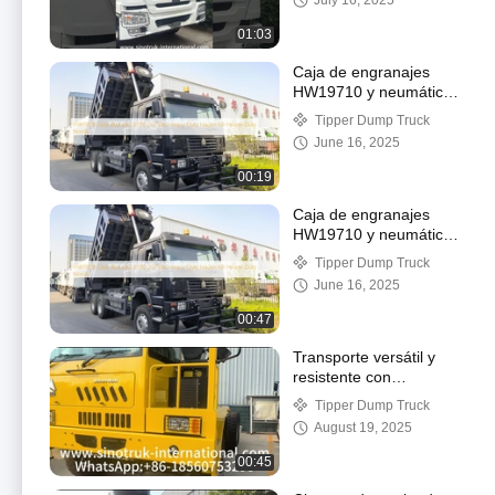
July 16, 2025
izquierda y transporte
de alta resistencia
01:03
Caja de engranajes
HW19710 y neumáticos
12.00-20 transportador
Tipper Dump Truck
de carga pesada para
June 16, 2025
necesidades de carga
pesada
00:19
Caja de engranajes
HW19710 y neumáticos
12.00-20 transportador
Tipper Dump Truck
de carga pesada para
June 16, 2025
necesidades de carga
pesada
00:47
Transporte versátil y
resistente con
dimensiones de caja de
Tipper Dump Truck
carga
August 19, 2025
5800*3200*1800mm y
cabina de camión
00:45
HW7D