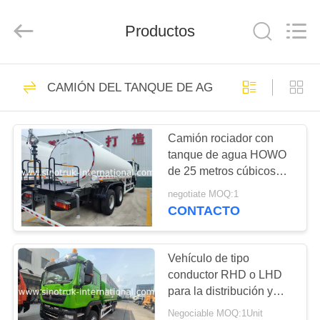
SINOTRUK
INTERNATIONAL
CO.,
Productos
LTD..
All
Rights
Reserved.
EN
80
CAMIÓN DEL TANQUE DE AGUA
CASA.
Camión del cargo
Camión rociador con
PRODUCTOS
tanque de agua HOWO
de 25 metros cúbicos
SOBRE
con potente motor
negotiate MOQ:1
380HP
NOSOTROS
CONTACTO
528
Camión volquete del
RECORRIDO
Vehículo de tipo
conductor RHD o LHD
POR
volquete
para la distribución y
LA
mantenimiento de agua
Negociable MOQ:1Unit