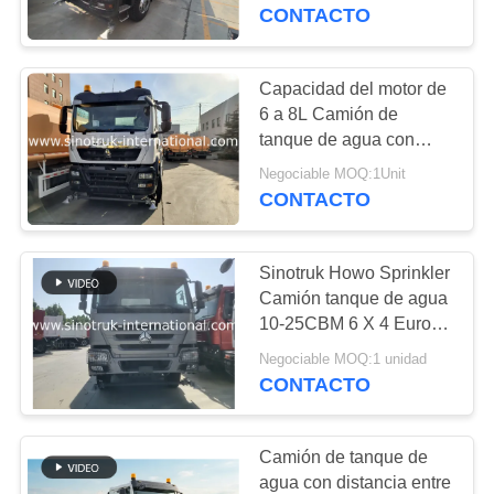
FÁBRICA
en obra
CONTACTO
CONTROL
Capacidad del motor de
119
DE
6 a 8L Camión de
tanque de agua con
CALIDAD
Camión del tractor
capacidad de tanque de
Negociable MOQ:1Unit
20000 litros Solución
CONTACTO
para proyectos de
CONTACTA
suministro de agua y
CON
riego
Sinotruk Howo Sprinkler
NOSOTROS
Camión tanque de agua
10-25CBM 6 X 4 Euro 2
111
371 HP Blanco
SOLICITAR
Negociable MOQ:1 unidad
CONTACTO
camión hormigonera
UNA
CITA
Camión de tanque de
agua con distancia entre