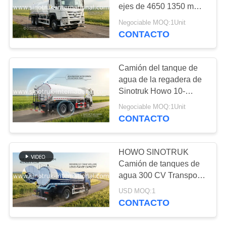
MAPA
ejes de 4650 1350 mm
con VGD95
DEL
Negociable MOQ:1Unit
Rendimiento y
CONTACTO
137
SITIO
capacidad del eje
REPUESTOS PARA
delantero
POLÍTICA
Camión del tanque de
CAMIONES
agua de la regadera de
DE
Sinotruk Howo 10-
PRIVACIDAD
25CBM 6 x 4 euro 2
Negociable MOQ:1Unit
CONTACTO
17
HOWO SINOTRUK
camión de la lucha
Camión de tanques de
agua 300 CV Transporte
contra el fuego
de tanques
USD MOQ:1
CONTACTO