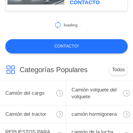
CONTACTO
14
Cemento a granel
loading...
de camiones
CONTACTO!
Categorías Populares
Todos
48
camión refrigerado
Camión volquete del
Camión del cargo
volquete
Camión del tractor
camión hormigonera
REPUESTOS PARA
camión de la lucha