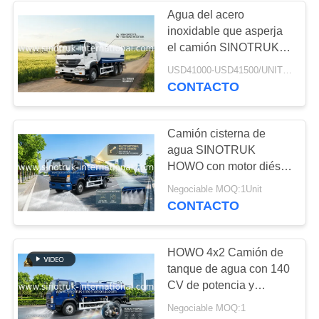
Agua del acero
inoxidable que asperja
34
el camión SINOTRUK
Camión de la
18CBM para la
USD41000-USD41500/UNIT)negotiation MOQ:1 UNIDAD
rociadura del pesticida
CONTACTO
recolección de
basura
Camión cisterna de
agua SINOTRUK
HOWO con motor diésel
de 140 HP, 8000 KGS
85
Negociable MOQ:1Unit
de peso bruto y tipo de
CONTACTO
Camión del tanque
tracción LHD RHD para
transporte de agua
de aceite
municipal e industrial
HOWO 4x2 Camión de
tanque de agua con 140
CV de potencia y
10CBM de capacidad
Negociable MOQ:1
Agile & Eficiente