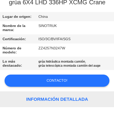
FÁBRICA
grúa 6X4 LHD 336HP XCMG Crane
Lugar de origen:
China
CONTROL
DE
Nombre de la
SINOTRUK
marca:
CALIDAD
Certificación:
ISO/3C/BV/IFA/SGS
Número de
ZZ4257N3247W
CONTACTA
modelo:
CON
Lo más
,
grúa hidráulica montada camión
destacado:
grúa telescópica montada camión del auge
NOSOTROS
CONTACTO!
SOLICITAR
UNA
INFORMACIÓN DETALLADA
CITA