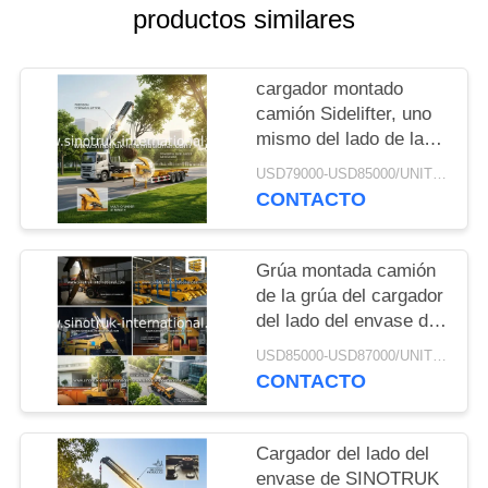
MAPA
productos similares
DEL
SITIO
cargador montado
camión Sidelifter, uno
mismo del lado de la
POLÍTICA
grúa de los 20ft los 40ft
USD79000-USD85000/UNIT)negotiation MOQ:1 UNIDAD
DE
del envase que carga
CONTACTO
semi el remolque
PRIVACIDAD
Grúa montada camión
de la grúa del cargador
del lado del envase de
37 T con el sistema
USD85000-USD87000/UNIT)negotiation MOQ:1 UNIDAD
hydráulico
CONTACTO
Cargador del lado del
envase de SINOTRUK