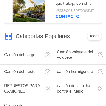
que trabaja con el
chasis del camión del
USD85000-USD87000/UNIT)negotiation MOQ:1 UNIDAD
cargo de HOWO 8X4
CONTACTO
Categorías Populares
Todos
Camión volquete del
Camión del cargo
volquete
Camión del tractor
camión hormigonera
REPUESTOS PARA
camión de la lucha
CAMIONES
contra el fuego
Camión de la