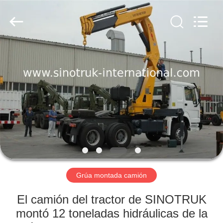
SINOTRUK
INTERNATIONAL
CO.,
LTD..
All
Rights
Reserved.
EN
CASA.
PRODUCTOS
SOBRE
NOSOTROS
RECORRIDO
Grúa montada camión
POR
El camión del tractor de SINOTRUK
LA
montó 12 toneladas hidráulicas de la