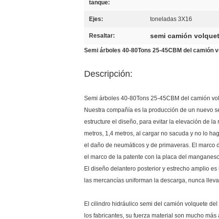
tanque:
Ejes:
toneladas 3X16
semi camión volquet
Resaltar:
Semi árboles 40-80Tons 25-45CBM del camión vol
Descripción:
Semi árboles 40-80Tons 25-45CBM del camión volq
Nuestra compañía es la producción de un nuevo s
estructure el diseño, para evitar la elevación de l
metros, 1,4 metros, al cargar no sacuda y no lo hag
el daño de neumáticos y de primaveras. El marco d
el marco de la patente con la placa del manganes
El diseño delantero posterior y estrecho amplio e
las mercancías uniforman la descarga, nunca llevan
El cilindro hidráulico semi del camión volquete de
los fabricantes, su fuerza material son mucho más a