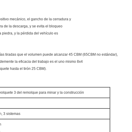
positivo mecánico, el gancho de la cerradura y
ra de la descarga, y se evita el bloqueo
 piedra, y la pérdida del vehículo es
ías tiradas que el volumen puede alcanzar 45 CBM (65CBM no estándar),
demente la eficacia del trabajo es el uno mismo 8x4
quete hasta el tirón 25 CBM).
lquete 3 del remolque para minar y la construcción
, 3 sistemas
m
m