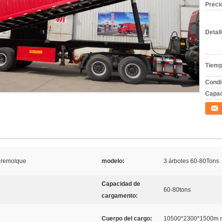
Preci
Detal
Tiemp
Condi
Capac
Conta
l remolque
modelo:
3 árboles 60-80Tons
Capacidad de
60-80tons
cargamento:
Cuerpo del cargo:
10500*2300*1500m 