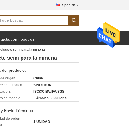
Spanish
tacta con nosotros
olquete semi para la minería
te semi para la minería
 del producto:
de origen:
China
e de la marca:
SINOTRUK
icación:
ISO/3C/BV/IFA/SGS
o de modelo:
3 árboles 60-80Tons
 y Envío Términos:
dad de orden
1 UNIDAD
a: