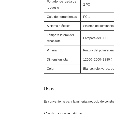
Portador de rueda de
2 PC
repuesto
Caja de herramientas
PC 1
Sistema eléctrico
Sistema de iluminació
Lámpara lateral del
Lámpara del LED
fabricante
Pintura
Pintura del poliuretan
Dimensión total
12000×2500×3880 (mi
Color
Blanco, rojo, verde, d
Usos:
Es conveniente para la minería, negocio de constru
Ventaja competitiva: