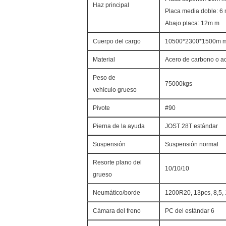
Haz principal
Placa media doble: 6 
Abajo placa: 12m m
Cuerpo del cargo
10500*2300*1500m m,
Material
Acero de carbono o a
Peso de
75000kgs
vehículo grueso
Pivote
#90
Pierna de la ayuda
JOST 28T estándar
Suspensión
Suspensión normal
Resorte plano del
10/10/10
grueso
Neumático/borde
1200R20, 13pcs, 8,5,
Cámara del freno
PC del estándar 6