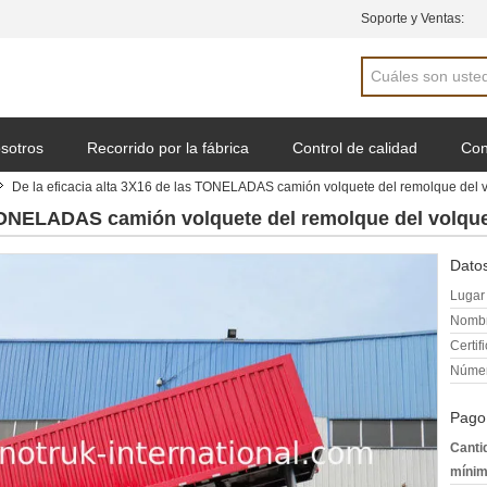
Soporte y Ventas:
sotros
Recorrido por la fábrica
Control de calidad
Con
De la eficacia alta 3X16 de las TONELADAS camión volquete del remolque del v
 una cotización
 TONELADAS camión volquete del remolque del volque
Datos
Lugar 
Nombr
Certif
Númer
Pago
Canti
mínim