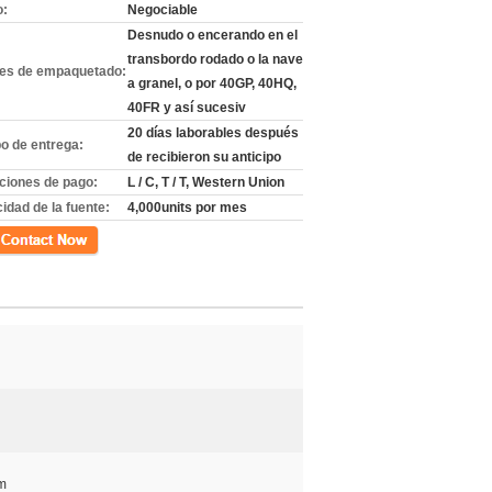
o:
Negociable
Desnudo o encerando en el
transbordo rodado o la nave
les de empaquetado:
a granel, o por 40GP, 40HQ,
40FR y así sucesiv
20 días laborables después
o de entrega:
de recibieron su anticipo
ciones de pago:
L / C, T / T, Western Union
idad de la fuente:
4,000units por mes
cto
m