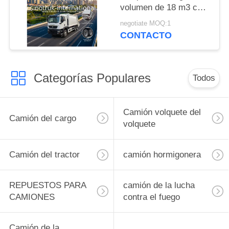
volumen de 18 m3 con
motor de 371 CV y
negotiate MOQ:1
neumáticos pesados
CONTACTO
para una gestión
eficiente de los
residuos
Categorías Populares
Todos
Camión volquete del
Camión del cargo
volquete
Camión del tractor
camión hormigonera
REPUESTOS PARA
camión de la lucha
CAMIONES
contra el fuego
Camión de la