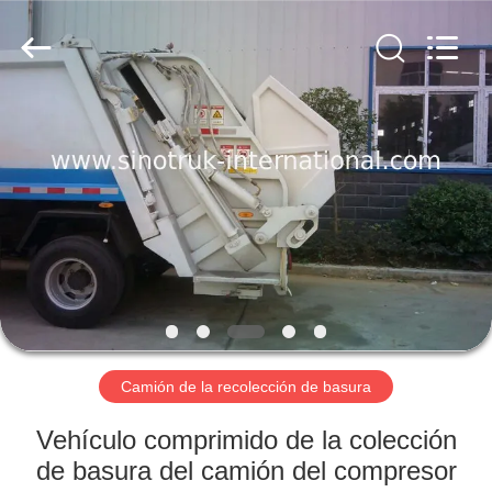
SINOTRUK
INTERNATIONAL
CO.,
LTD..
All
Rights
Reserved.
EN
CASA.
PRODUCTOS
SOBRE
NOSOTROS
RECORRIDO
Camión de la recolección de basura
POR
Vehículo comprimido de la colección
LA
de basura del camión del compresor