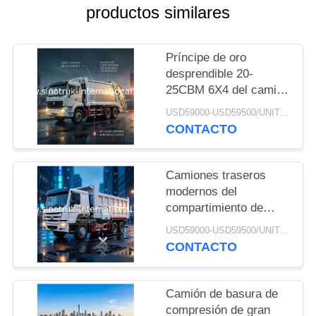
MAPA
productos similares
DEL
SITIO
Príncipe de oro
desprendible 20-
25CBM 6X4 del camión
POLÍTICA
SINOTRUK de la
USD59000-USD59500/UNIT)negotiation MOQ:1 UNIDAD
DE
recolección de basura
CONTACTO
del carro
PRIVACIDAD
Camiones traseros
modernos del
compartimiento de
basura de CBM 6X4
USD59000-USD59500/UNIT)negotiation MOQ:1 UNIDAD
ZZ1257M4341W del
CONTACTO
camión de basura del
cargador 20
Camión de basura de
compresión de gran