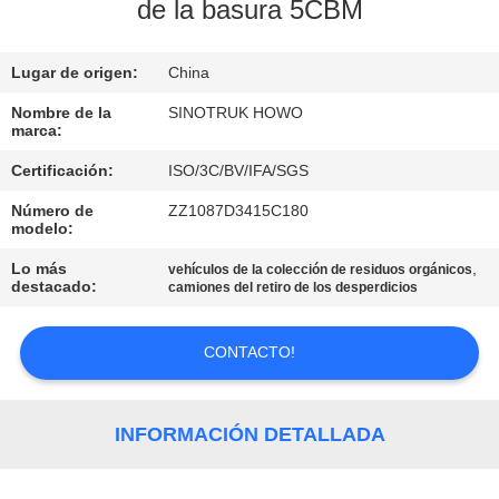
FÁBRICA
de la basura 5CBM
Lugar de origen:
China
CONTROL
DE
Nombre de la
SINOTRUK HOWO
marca:
CALIDAD
Certificación:
ISO/3C/BV/IFA/SGS
Número de
ZZ1087D3415C180
CONTACTA
modelo:
CON
Lo más
,
vehículos de la colección de residuos orgánicos
destacado:
camiones del retiro de los desperdicios
NOSOTROS
CONTACTO!
SOLICITAR
UNA
INFORMACIÓN DETALLADA
CITA