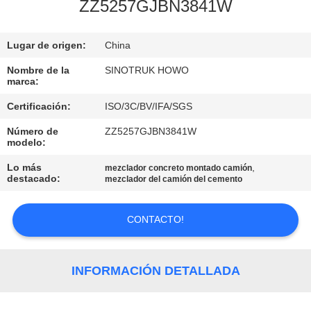
FÁBRICA
ZZ5257GJBN3841W
Lugar de origen:
China
CONTROL
DE
Nombre de la
SINOTRUK HOWO
marca:
CALIDAD
Certificación:
ISO/3C/BV/IFA/SGS
Número de
ZZ5257GJBN3841W
CONTACTA
modelo:
CON
Lo más
,
mezclador concreto montado camión
destacado:
mezclador del camión del cemento
NOSOTROS
CONTACTO!
SOLICITAR
UNA
INFORMACIÓN DETALLADA
CITA