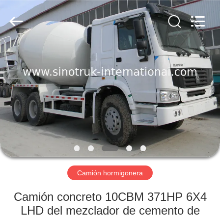
SINOTRUK
INTERNATIONAL
CO.,
LTD..
All
Rights
Reserved.
EN
CASA.
PRODUCTOS
SOBRE
NOSOTROS
RECORRIDO
Camión hormigonera
POR
Camión concreto 10CBM 371HP 6X4
LA
LHD del mezclador de cemento de