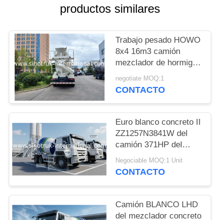
MAPA
productos similares
DEL
SITIO
Trabajo pesado HOWO
8x4 16m3 camión
mezclador de hormigón
POLÍTICA
371HP motor PMP
negotiate MOQ:1
DE
reductor de velocidad
CONTACTO
para la construcción
PRIVACIDAD
Euro blanco concreto II
ZZ1257N3841W del
camión 371HP del
mezclador de HOWO
Negociable MOQ:1 Unit
SINOTRUK
CONTACTO
Camión BLANCO LHD
del mezclador concreto