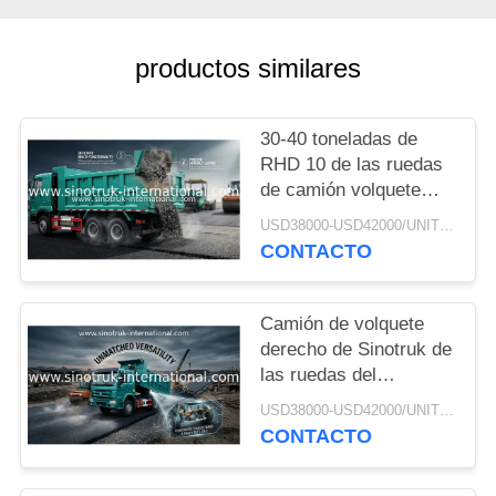
MAPA
DEL
productos similares
SITIO
30-40 toneladas de
POLÍTICA
RHD 10 de las ruedas
DE
de camión volquete
SINOTRUK HOWO A7
PRIVACIDAD
USD38000-USD42000/UNIT)negotiation MOQ:1 UNIDAD
del volquete para la
CONTACTO
construcción
Camión de volquete
derecho de Sinotruk de
las ruedas del
conductor diez, camión
USD38000-USD42000/UNIT)negotiation MOQ:1 UNIDAD
volquete resistente
CONTACTO