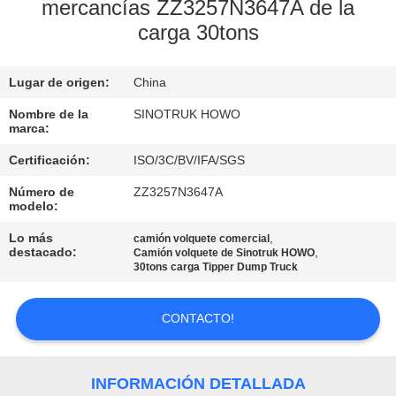
FÁBRICA
mercancías ZZ3257N3647A de la
carga 30tons
CONTROL
Lugar de origen:
China
DE
Nombre de la
SINOTRUK HOWO
CALIDAD
marca:
Certificación:
ISO/3C/BV/IFA/SGS
CONTACTA
Número de
ZZ3257N3647A
CON
modelo:
NOSOTROS
Lo más
,
camión volquete comercial
destacado:
,
Camión volquete de Sinotruk HOWO
30tons carga Tipper Dump Truck
SOLICITAR
UNA
CONTACTO!
CITA
INFORMACIÓN DETALLADA