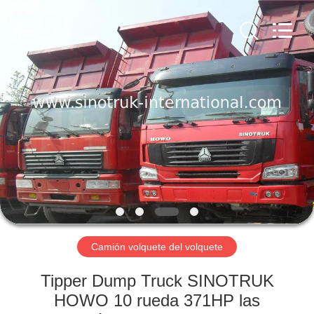
SINOTRUK
INTERNATIONAL
CO.,
LTD..
All
Rights
Reserved.
EN
CASA.
PRODUCTOS
SOBRE
NOSOTROS
RECORRIDO
Camión volquete del volquete
POR
Tipper Dump Truck SINOTRUK
LA
HOWO 10 rueda 371HP las