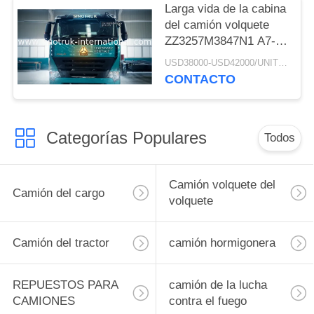
Larga vida de la cabina
del camión volquete
ZZ3257M3847N1 A7- P
del volquete de la
USD38000-USD42000/UNIT)negotiation MOQ:1 UNIDAD
explotación minera de
CONTACTO
RHD SINOTRUK
HOWO A7
Categorías Populares
Todos
Camión volquete del
Camión del cargo
volquete
Camión del tractor
camión hormigonera
REPUESTOS PARA
camión de la lucha
CAMIONES
contra el fuego